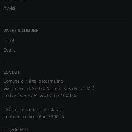
Avvisi
VIVERE IL COMUNE
Luoghi
Eventi
Tecnici
Questi cookie
CONTATTI
sono necessari
Comune di Militello Rosmarino
per il
Via Umberto I, 98070 Militello Rosmarino (ME)
funzionamento
Codice fiscale / P. IVA: 00378460836
del sito e non
possono
PEC:
militello@pec.intradata.it
essere
Centralino unico: 0941729016
disabilitati.
Questi cookie
Leggi le FAQ