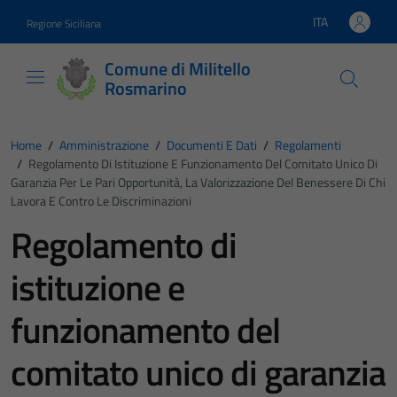
Vai ai contenuti
Vai al footer
ITA
Regione Siciliana
Lingua attiva:
Comune di Militello
Rosmarino
Home
/
Amministrazione
/
Documenti E Dati
/
Regolamenti
/
Regolamento Di Istituzione E Funzionamento Del Comitato Unico Di
Garanzia Per Le Pari Opportunità, La Valorizzazione Del Benessere Di Chi
Lavora E Contro Le Discriminazioni
Regolamento di
istituzione e
funzionamento del
comitato unico di garanzia