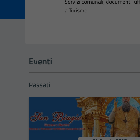
Dettagli dell
Servizi comunali, documenti, uffi
a Turismo
Eventi
Passati