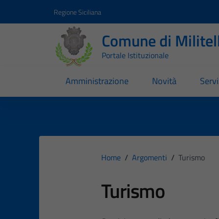
Vai ai contenuti
Vai al footer
Regione Siciliana
Comune di Milite
Portale Istituzionale
Amministrazione
Novità
Servi
Home
/
Argomenti
/
Turismo
Turismo