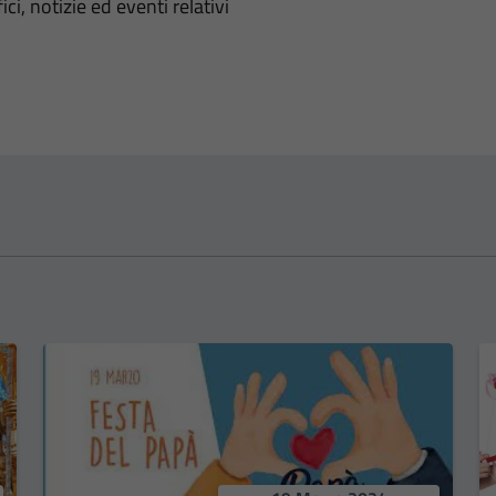
'argomento
ci, notizie ed eventi relativi