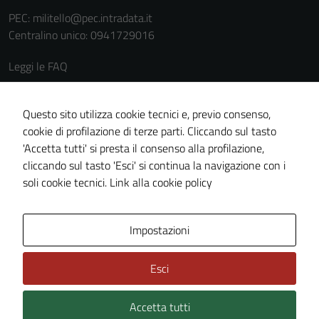
PEC:
militello@pec.intradata.it
Centralino unico: 0941729016
Leggi le FAQ
Prenotazione appuntamento
Segnalazione disservizio
Questo sito utilizza cookie tecnici e, previo consenso,
cookie di profilazione di terze parti. Cliccando sul tasto
Richiesta assistenza
'Accetta tutti' si presta il consenso alla profilazione,
Amministrazione trasparente
cliccando sul tasto 'Esci' si continua la navigazione con i
Informativa privacy
soli cookie tecnici.
Link alla cookie policy
Tecnici
Cookie policy
Questi cookie
sono necessari
Note legali
Impostazioni
per il
Dichiarazione di accessibilità
funzionamento
Esci
Piano di miglioramento del sito
del sito e non
possono
essere
Accetta tutti