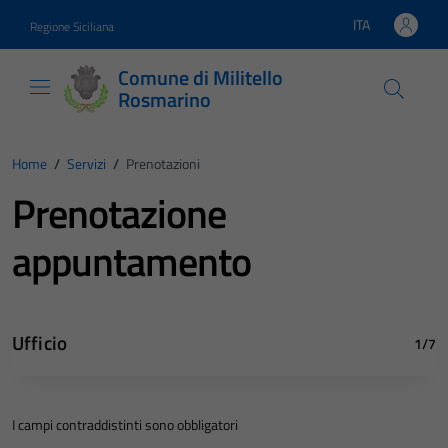
Vai ai contenuti
Vai al footer
ITA
Regione Siciliana
Lingua attiva:
Comune di Militello
Rosmarino
Home
/
Servizi
/
Prenotazioni
Prenotazione
appuntamento
Ufficio
1/7
I campi contraddistinti sono obbligatori