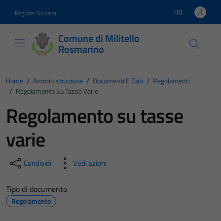
Vai ai contenuti
Vai al footer
ITA
Regione Siciliana
Lingua attiva:
Comune di Militello
Rosmarino
Home
/
Amministrazione
/
Documenti E Dati
/
Regolamenti
/
Regolamento Su Tasse Varie
Regolamento su tasse
varie
Condividi
Vedi azioni
Tipo di documento
Regolamento