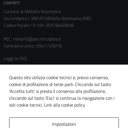
CONTATTI
Comune di Militello Rosmarino
Via Umberto I, 98070 Militello Rosmarino (ME)
Codice fiscale / P. IVA: 00378460836
Tecnici
Questi cookie
PEC:
militello@pec.intradata.it
sono necessari
Centralino unico: 0941729016
per il
funzionamento
Leggi le FAQ
del sito e non
Prenotazione appuntamento
possono
essere
Segnalazione disservizio
Questo sito utilizza cookie tecnici e, previo consenso,
disabilitati.
cookie di profilazione di terze parti. Cliccando sul tasto
Richiesta assistenza
Questi cookie
'Accetta tutti' si presta il consenso alla profilazione,
Amministrazione trasparente
non raccolgono
cliccando sul tasto 'Esci' si continua la navigazione con i
informazioni
Informativa privacy
soli cookie tecnici.
Link alla cookie policy
personali.
Cookie policy
Note legali
Impostazioni