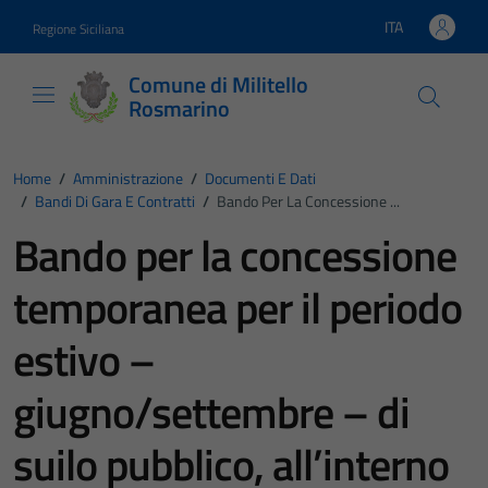
Vai ai contenuti
Vai al footer
ITA
Regione Siciliana
Lingua attiva:
Comune di Militello
Rosmarino
Home
/
Amministrazione
/
Documenti E Dati
/
Bandi Di Gara E Contratti
/
Bando Per La Concessione ...
Bando per la concessione
temporanea per il periodo
estivo –
giugno/settembre – di
suilo pubblico, all’interno