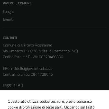
VIVERE IL COMUNE
per il
funzionamento
Luoghi
del sito e non
Eventi
possono
essere
disabilitati.
CONTATTI
Questi cookie
non raccolgono
Comune di Militello Rosmarino
informazioni
Via Umberto I, 98070 Militello Rosmarino (ME)
personali.
Codice fiscale / P. IVA: 00378460836
PEC:
militello@pec.intradata.it
Centralino unico: 0941729016
Leggi le FAQ
Prenotazione appuntamento
Segnalazione disservizio
Questo sito utilizza cookie tecnici e, previo consenso,
cookie di profilazione di terze parti. Cliccando sul tasto
Richiesta assistenza