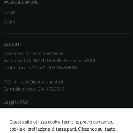
VIVERE IL COMUNE
Luoghi
Eventi
CONTATTI
Comune di Militello Rosmarino
Via Umberto I, 98070 Militello Rosmarino (ME)
Codice fiscale / P. IVA: 00378460836
PEC:
militello@pec.intradata.it
Centralino unico: 0941729016
Leggi le FAQ
Prenotazione appuntamento
Segnalazione disservizio
Questo sito utilizza cookie tecnici e, previo consenso,
cookie di profilazione di terze parti. Cliccando sul tasto
Richiesta assistenza