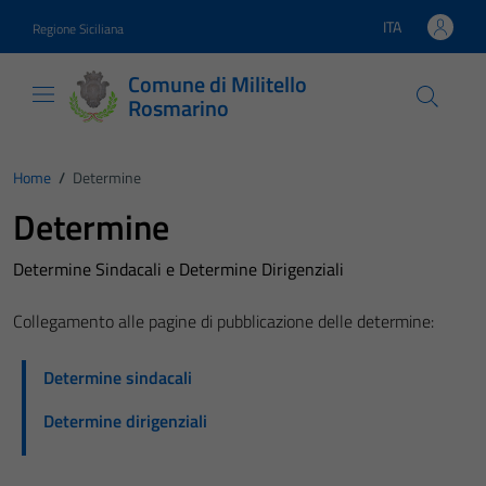
Vai ai contenuti
Vai al footer
ITA
Regione Siciliana
Lingua attiva:
Comune di Militello
Rosmarino
Home
/
Determine
Determine
Determine Sindacali e Determine Dirigenziali
Collegamento alle pagine di pubblicazione delle determine:
Determine sindacali
Determine dirigenziali