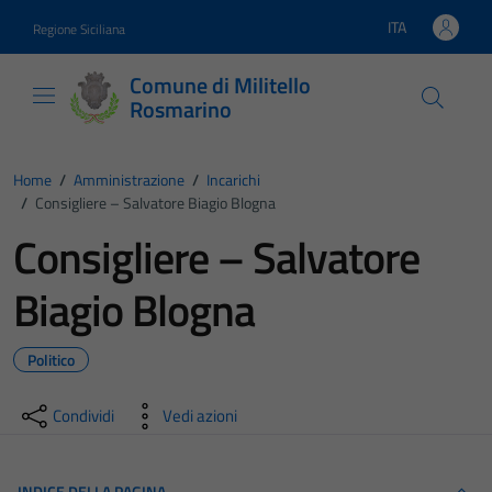
Vai ai contenuti
Vai al footer
ITA
Regione Siciliana
Lingua attiva:
Comune di Militello
Rosmarino
Home
/
Amministrazione
/
Incarichi
/
Consigliere – Salvatore Biagio Blogna
Consigliere – Salvatore
Biagio Blogna
Politico
Condividi
Vedi azioni
INDICE DELLA PAGINA