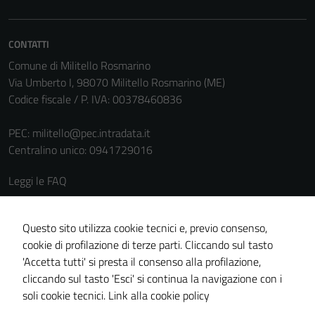
CONTATTI
Comune di Militello Rosmarino
Via Umberto I, 98070 Militello Rosmarino (ME)
Codice fiscale / P. IVA: 00378460836
PEC:
militello@pec.intradata.it
Centralino unico: 0941729016
Leggi le FAQ
Prenotazione appuntamento
Segnalazione disservizio
Questo sito utilizza cookie tecnici e, previo consenso,
cookie di profilazione di terze parti. Cliccando sul tasto
Richiesta assistenza
'Accetta tutti' si presta il consenso alla profilazione,
Amministrazione trasparente
cliccando sul tasto 'Esci' si continua la navigazione con i
Informativa privacy
soli cookie tecnici.
Link alla cookie policy