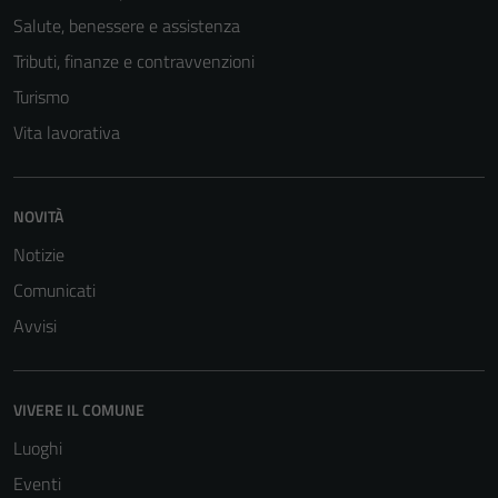
Salute, benessere e assistenza
Tributi, finanze e contravvenzioni
Turismo
Tecnici
Vita lavorativa
Questi cookie
sono necessari
per il
NOVITÀ
funzionamento
Notizie
del sito e non
Comunicati
possono
essere
Avvisi
disabilitati.
Questi cookie
non raccolgono
VIVERE IL COMUNE
informazioni
Luoghi
personali.
Eventi