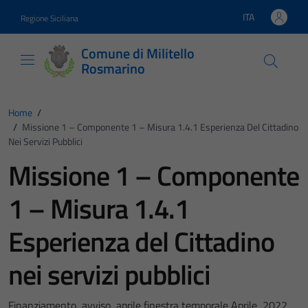
Vai ai contenuti
Vai al footer
ITA
Regione Siciliana
Lingua attiva:
Comune di Militello
Rosmarino
Home
/
/
Missione 1 – Componente 1 – Misura 1.4.1 Esperienza Del Cittadino
Nei Servizi Pubblici
Missione 1 – Componente
1 – Misura 1.4.1
Esperienza del Cittadino
nei servizi pubblici
Finanziamento avviso aprile finestra temporale Aprile 2022.