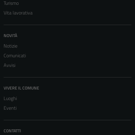
Turismo
Vita lavorativa
Tecnici
Questi cookie
NOVITÀ
sono necessari
Notizie
per il
funzionamento
Comunicati
del sito e non
Avvisi
possono
essere
disabilitati.
VIVERE IL COMUNE
Questi cookie
non raccolgono
Luoghi
informazioni
Eventi
personali.
CONTATTI