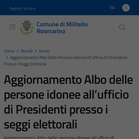
Vai ai contenuti
Vai al footer
ITA
Regione Siciliana
Lingua attiva:
Comune di Militello
Rosmarino
Home
/
Novità
/
Avvisi
/
Aggiornamento Albo Delle Persone Idonee All’ufficio Di Presidenti
Presso I Seggi Elettorali
Aggiornamento Albo delle
persone idonee all’ufficio
di Presidenti presso i
seggi elettorali
Aggiornamento Albo delle persone idonee all'ufficio di