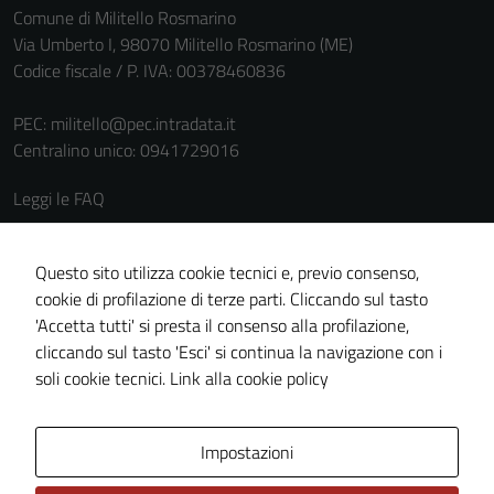
Comune di Militello Rosmarino
Via Umberto I, 98070 Militello Rosmarino (ME)
Codice fiscale / P. IVA: 00378460836
PEC:
militello@pec.intradata.it
Centralino unico: 0941729016
Leggi le FAQ
Prenotazione appuntamento
Segnalazione disservizio
Questo sito utilizza cookie tecnici e, previo consenso,
cookie di profilazione di terze parti. Cliccando sul tasto
Richiesta assistenza
'Accetta tutti' si presta il consenso alla profilazione,
Amministrazione trasparente
cliccando sul tasto 'Esci' si continua la navigazione con i
Informativa privacy
soli cookie tecnici.
Link alla cookie policy
Cookie policy
Note legali
Impostazioni
Dichiarazione di accessibilità