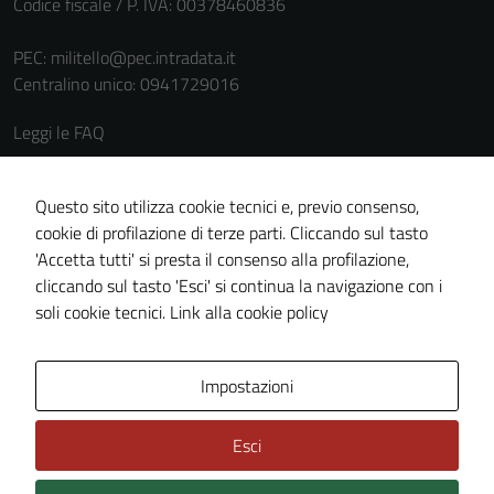
Codice fiscale / P. IVA: 00378460836
PEC:
militello@pec.intradata.it
Centralino unico: 0941729016
Leggi le FAQ
Prenotazione appuntamento
Segnalazione disservizio
Questo sito utilizza cookie tecnici e, previo consenso,
cookie di profilazione di terze parti. Cliccando sul tasto
Richiesta assistenza
'Accetta tutti' si presta il consenso alla profilazione,
Amministrazione trasparente
cliccando sul tasto 'Esci' si continua la navigazione con i
Informativa privacy
soli cookie tecnici.
Link alla cookie policy
Cookie policy
Note legali
Impostazioni
Dichiarazione di accessibilità
Esci
Piano di miglioramento del sito