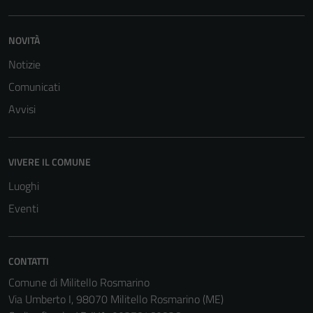
disabilitati.
Questi cookie
NOVITÀ
non raccolgono
informazioni
Notizie
personali.
Comunicati
Avvisi
VIVERE IL COMUNE
Luoghi
Eventi
CONTATTI
Comune di Militello Rosmarino
Via Umberto I, 98070 Militello Rosmarino (ME)