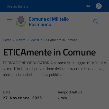
Vai ai contenuti
Vai al footer
ITA
Regione Siciliana
Lingua attiva:
Comune di Militello
Rosmarino
Home
/
Novità
/
Avvisi
/
ETICAmente In Comune
ETICAmente in Comune
FORMAZIONE OBBLIGATORIA ai sensi della Legge 190/2012 e
ss.mm.ii. in tema di prevenzione della corruzione e trasparenza,
obblighi di condotta ed etica pubblica
Data:
Tempo di lettura:
2 min
27 Novembre 2025