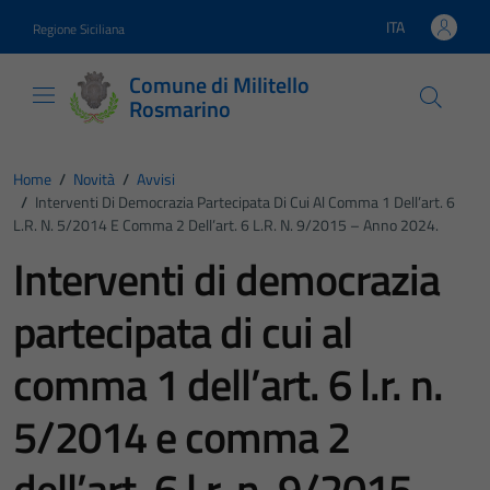
Vai ai contenuti
Vai al footer
ITA
Regione Siciliana
Lingua attiva:
Comune di Militello
Rosmarino
Home
/
Novità
/
Avvisi
/
Interventi Di Democrazia Partecipata Di Cui Al Comma 1 Dell’art. 6
L.r. N. 5/2014 E Comma 2 Dell’art. 6 L.r. N. 9/2015 – Anno 2024.
Interventi di democrazia
partecipata di cui al
comma 1 dell’art. 6 l.r. n.
5/2014 e comma 2
dell’art. 6 l.r. n. 9/2015 –