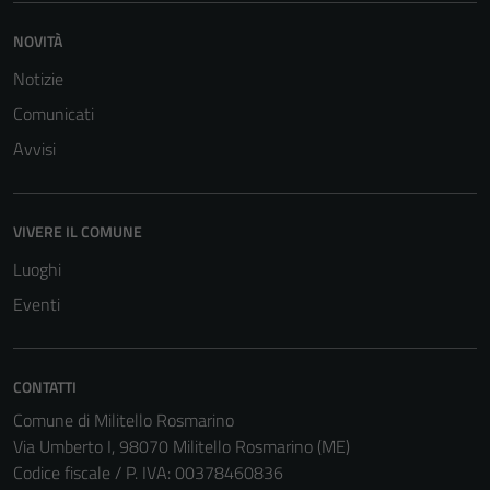
NOVITÀ
Notizie
Comunicati
Avvisi
VIVERE IL COMUNE
Luoghi
Tecnici
Eventi
Questi cookie
sono necessari
per il
CONTATTI
funzionamento
Comune di Militello Rosmarino
del sito e non
Via Umberto I, 98070 Militello Rosmarino (ME)
possono
Codice fiscale / P. IVA: 00378460836
essere