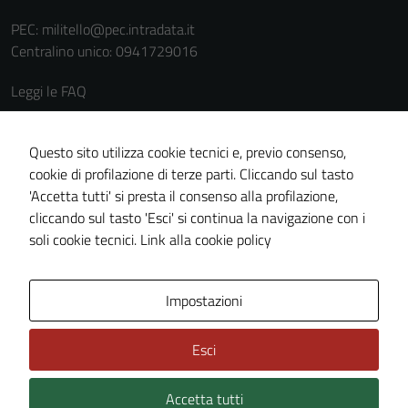
disabilitati.
PEC:
militello@pec.intradata.it
Questi cookie
Centralino unico: 0941729016
non raccolgono
informazioni
Leggi le FAQ
personali.
Prenotazione appuntamento
Segnalazione disservizio
Questo sito utilizza cookie tecnici e, previo consenso,
cookie di profilazione di terze parti. Cliccando sul tasto
Richiesta assistenza
'Accetta tutti' si presta il consenso alla profilazione,
Amministrazione trasparente
cliccando sul tasto 'Esci' si continua la navigazione con i
Informativa privacy
soli cookie tecnici.
Link alla cookie policy
Cookie policy
Note legali
Impostazioni
Dichiarazione di accessibilità
Esci
Piano di miglioramento del sito
Accetta tutti