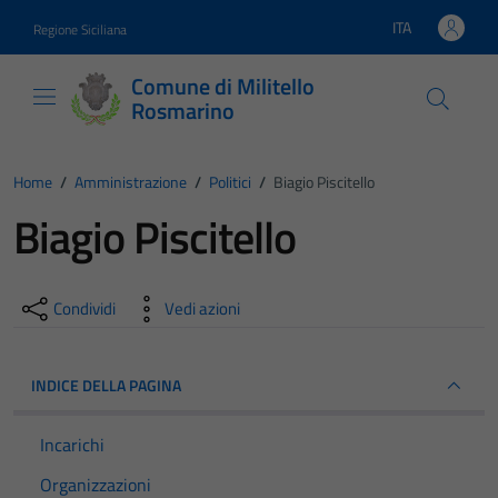
Vai ai contenuti
Vai al footer
ITA
Regione Siciliana
Lingua attiva:
Comune di Militello
Rosmarino
Home
/
Amministrazione
/
Politici
/
Biagio Piscitello
Biagio Piscitello
Condividi
Vedi azioni
INDICE DELLA PAGINA
Incarichi
Organizzazioni