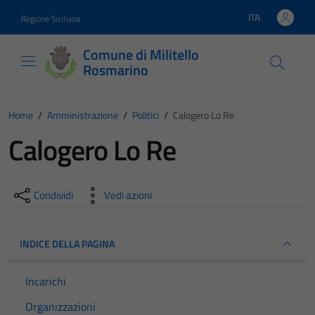
Vai ai contenuti
Vai al footer
ITA
Regione Siciliana
Lingua attiva:
Comune di Militello
Rosmarino
Home
/
Amministrazione
/
Politici
/
Calogero Lo Re
Calogero Lo Re
Condividi
Vedi azioni
INDICE DELLA PAGINA
Incarichi
Organizzazioni