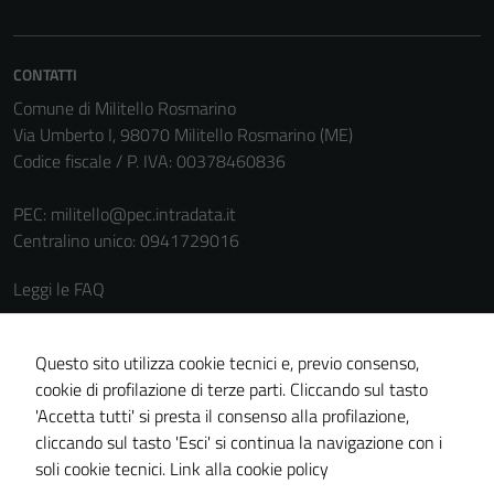
del sito e non
possono
essere
CONTATTI
disabilitati.
Comune di Militello Rosmarino
Questi cookie
Via Umberto I, 98070 Militello Rosmarino (ME)
non raccolgono
Codice fiscale / P. IVA: 00378460836
informazioni
personali.
PEC:
militello@pec.intradata.it
Centralino unico: 0941729016
Leggi le FAQ
Prenotazione appuntamento
Segnalazione disservizio
Questo sito utilizza cookie tecnici e, previo consenso,
cookie di profilazione di terze parti. Cliccando sul tasto
Richiesta assistenza
'Accetta tutti' si presta il consenso alla profilazione,
Amministrazione trasparente
cliccando sul tasto 'Esci' si continua la navigazione con i
Informativa privacy
soli cookie tecnici.
Link alla cookie policy