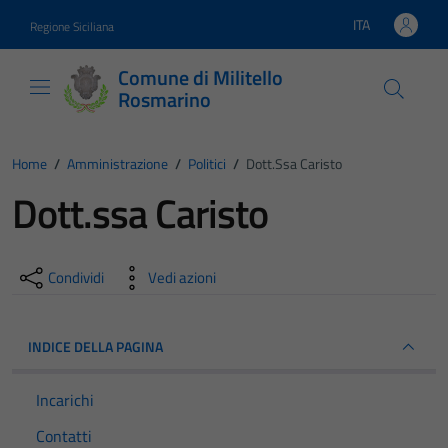
Vai ai contenuti
Vai al footer
ITA
Regione Siciliana
Lingua attiva:
Comune di Militello
Rosmarino
Home
/
Amministrazione
/
Politici
/
Dott.ssa Caristo
Dott.ssa Caristo
Condividi
Vedi azioni
INDICE DELLA PAGINA
Incarichi
Contatti