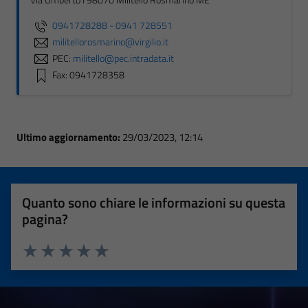
Via Umberto I 98070 Militello Rosmarino ME
0941728288 - 0941 728551
militellorosmarino@virgilio.it
PEC:
militello@pec.intradata.it
Fax: 0941728358
Ultimo aggiornamento:
29/03/2023, 12:14
Quanto sono chiare le informazioni su questa
pagina?
Valuta 1 stelle su 5
Valuta 2 stelle su 5
Valuta 3 stelle su 5
Valuta 4 stelle su 5
Valuta 5 stelle su 5