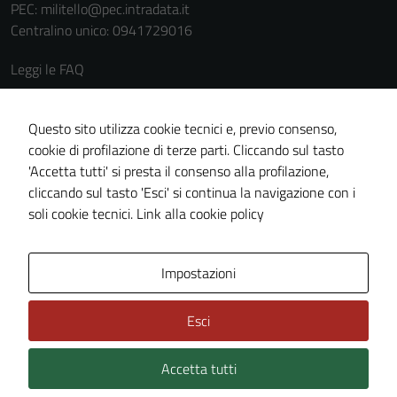
PEC:
militello@pec.intradata.it
Tecnici
Centralino unico: 0941729016
Questi cookie
Leggi le FAQ
sono necessari
per il
Prenotazione appuntamento
funzionamento
Segnalazione disservizio
Questo sito utilizza cookie tecnici e, previo consenso,
del sito e non
cookie di profilazione di terze parti. Cliccando sul tasto
Richiesta assistenza
possono
'Accetta tutti' si presta il consenso alla profilazione,
essere
Amministrazione trasparente
cliccando sul tasto 'Esci' si continua la navigazione con i
disabilitati.
Informativa privacy
soli cookie tecnici.
Link alla cookie policy
Questi cookie
Cookie policy
non raccolgono
informazioni
Note legali
Impostazioni
personali.
Dichiarazione di accessibilità
Esci
Piano di miglioramento del sito
Accetta tutti