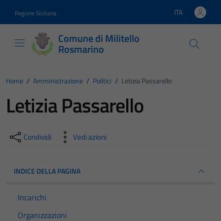
Vai ai contenuti
Vai al footer
ITA
Regione Siciliana
Lingua attiva:
Comune di Militello
Rosmarino
Home
/
Amministrazione
/
Politici
/
Letizia Passarello
Letizia Passarello
Condividi
Vedi azioni
INDICE DELLA PAGINA
Incarichi
Organizzazioni