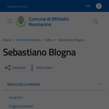
Vai ai contenuti
Vai al footer
ITA
Regione Siciliana
Lingua attiva:
Comune di Militello
Rosmarino
Home
/
Amministrazione
/
Altro
/
Sebastiano Blogna
Sebastiano Blogna
Condividi
Vedi azioni
INDICE DELLA PAGINA
Incarichi
Organizzazioni