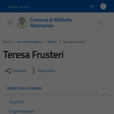
Vai ai contenuti
Vai al footer
ITA
Regione Siciliana
Lingua attiva:
Comune di Militello
Rosmarino
Home
/
Amministrazione
/
Politici
/
Teresa Frusteri
Teresa Frusteri
Condividi
Vedi azioni
INDICE DELLA PAGINA
Incarichi
Organizzazioni