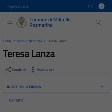
Vai ai contenuti
Vai al footer
ITA
Regione Siciliana
Lingua attiva:
Comune di Militello
Rosmarino
Home
/
Amministrazione
/
Teresa Lanza
Teresa Lanza
Condividi
Vedi azioni
INDICE DELLA PAGINA
Contatti