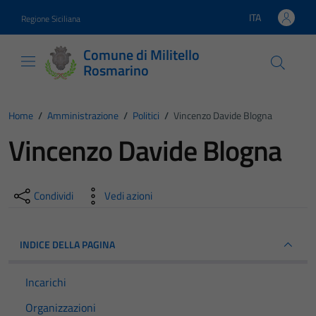
Vai ai contenuti
Vai al footer
ITA
Regione Siciliana
Lingua attiva:
Comune di Militello
Rosmarino
Home
/
Amministrazione
/
Politici
/
Vincenzo Davide Blogna
Vincenzo Davide Blogna
Condividi
Vedi azioni
INDICE DELLA PAGINA
Incarichi
Organizzazioni