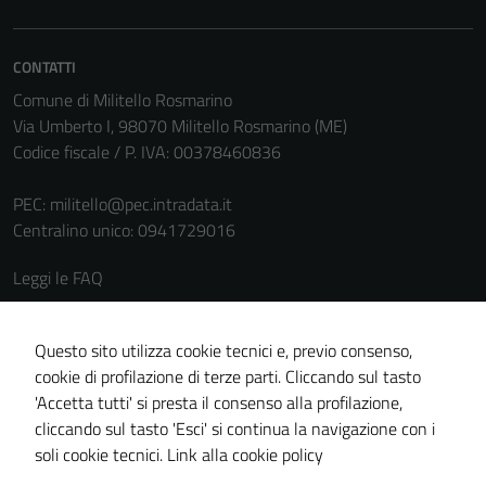
CONTATTI
Comune di Militello Rosmarino
Via Umberto I, 98070 Militello Rosmarino (ME)
Tecnici
Codice fiscale / P. IVA: 00378460836
Questi cookie
sono necessari
PEC:
militello@pec.intradata.it
per il
Centralino unico: 0941729016
funzionamento
del sito e non
Leggi le FAQ
possono
essere
Prenotazione appuntamento
disabilitati.
Segnalazione disservizio
Questo sito utilizza cookie tecnici e, previo consenso,
Questi cookie
cookie di profilazione di terze parti. Cliccando sul tasto
Richiesta assistenza
non raccolgono
'Accetta tutti' si presta il consenso alla profilazione,
informazioni
Amministrazione trasparente
cliccando sul tasto 'Esci' si continua la navigazione con i
personali.
Informativa privacy
soli cookie tecnici.
Link alla cookie policy