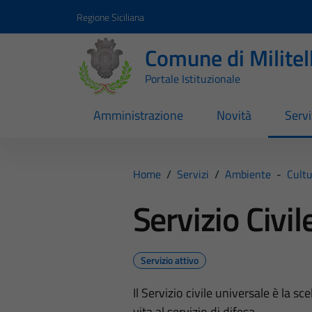
Vai ai contenuti
Vai al footer
Regione Siciliana
Comune di Milite
Portale Istituzionale
Amministrazione
Novità
Servi
Home
/
Servizi
/
Ambiente
-
Cultu
Servizio Civil
Servizio attivo
Il Servizio civile universale è la s
vita al servizio di difesa