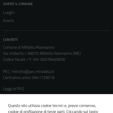
VIVERE IL COMUNE
Luoghi
Eventi
CONTATTI
Comune di Militello Rosmarino
Via Umberto I, 98070 Militello Rosmarino (ME)
Codice fiscale / P. IVA: 00378460836
PEC:
militello@pec.intradata.it
Centralino unico: 0941729016
Leggi le FAQ
Prenotazione appuntamento
Tecnici
Questi cookie
Segnalazione disservizio
Questo sito utilizza cookie tecnici e, previo consenso,
sono necessari
cookie di profilazione di terze parti. Cliccando sul tasto
Richiesta assistenza