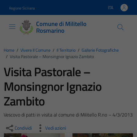
Vai ai contenuti
Vai al footer
ITA
Regione Siciliana
Lingua attiva:
Comune di Militello
Rosmarino
Home
/
Vivere Il Comune
/
Il Territorio
/
Gallerie Fotografiche
/
Visita Pastorale – Monsingnor Ignazio Zambito
Visita Pastorale –
Monsingnor Ignazio
Zambito
Vescovo di patti in visita al comune di Militello R.no – 4/3/2013
Condividi
Vedi azioni