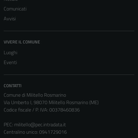
Tecnici
Questi cookie
Comunicati
sono necessari
Avvisi
per il
funzionamento
del sito e non
VIVERE IL COMUNE
possono
Luoghi
essere
disabilitati.
Eventi
Questi cookie
non raccolgono
informazioni
CONTATTI
personali.
Comune di Militello Rosmarino
Via Umberto I, 98070 Militello Rosmarino (ME)
Codice fiscale / P. IVA: 00378460836
PEC:
militello@pec.intradata.it
Centralino unico: 0941729016