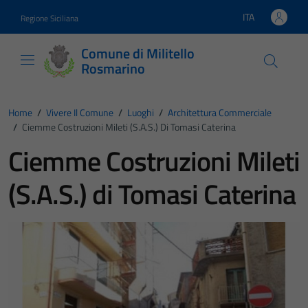
Vai ai contenuti
Vai al footer
ITA
Regione Siciliana
Lingua attiva:
Comune di Militello
Rosmarino
Home
/
Vivere Il Comune
/
Luoghi
/
Architettura Commerciale
/
Ciemme Costruzioni Mileti (S.A.S.) Di Tomasi Caterina
Ciemme Costruzioni Mileti
(S.A.S.) di Tomasi Caterina