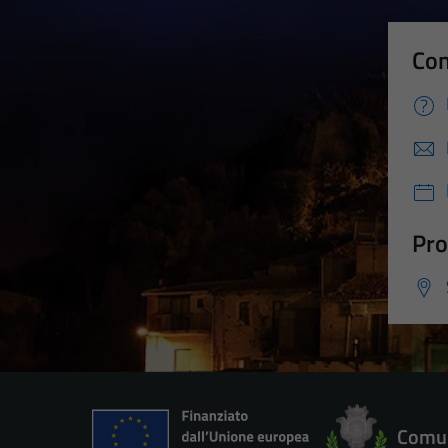
Con
Pro
Comun