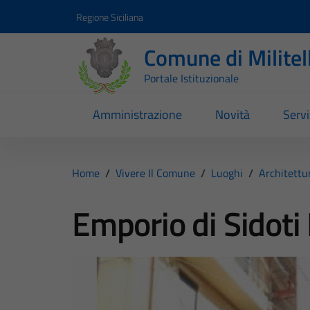
Vai ai contenuti
Vai al footer
Regione Siciliana
Comune di Milite
Portale Istituzionale
Amministrazione
Novità
Servi
Home
/
Vivere Il Comune
/
Luoghi
/
Architettu
Emporio di Sidoti