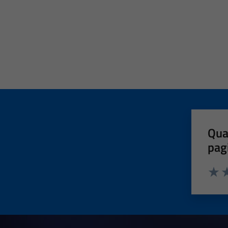
Qua
pag
Valut
Va