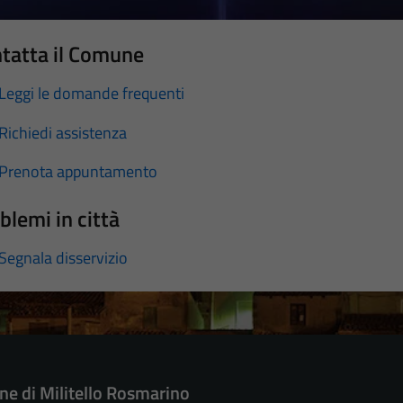
tatta il Comune
Leggi le domande frequenti
Richiedi assistenza
Prenota appuntamento
blemi in città
Segnala disservizio
e di Militello Rosmarino