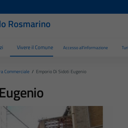
llo Rosmarino
zi
Vivere il Comune
Accesso all'informazione
Tu
ra Commerciale
/
Emporio Di Sidoti Eugenio
 Eugenio