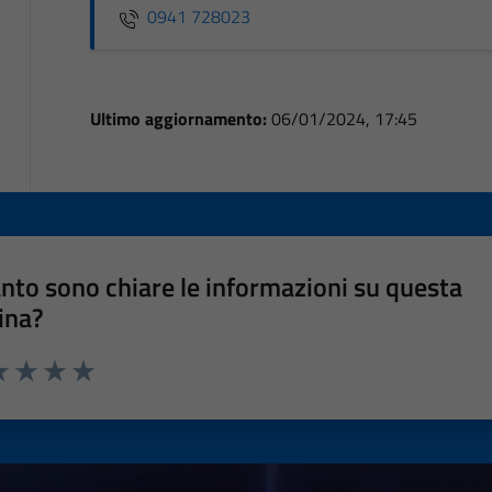
0941 728023
Ultimo aggiornamento:
06/01/2024, 17:45
nto sono chiare le informazioni su questa
ina?
a 1 stelle su 5
luta 2 stelle su 5
Valuta 3 stelle su 5
Valuta 4 stelle su 5
Valuta 5 stelle su 5