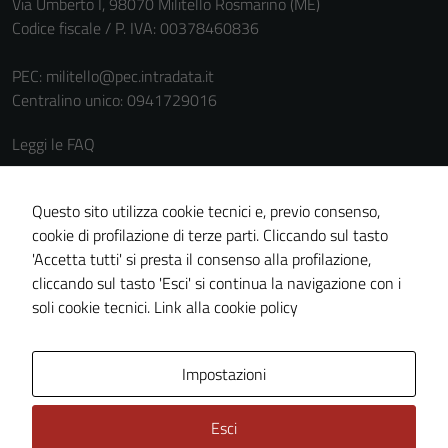
Via Umberto I, 98070 Militello Rosmarino (ME)
Codice fiscale / P. IVA: 00378460836
PEC:
militello@pec.intradata.it
Centralino unico: 0941729016
Leggi le FAQ
Prenotazione appuntamento
Segnalazione disservizio
Questo sito utilizza cookie tecnici e, previo consenso,
cookie di profilazione di terze parti. Cliccando sul tasto
Richiesta assistenza
'Accetta tutti' si presta il consenso alla profilazione,
Amministrazione trasparente
cliccando sul tasto 'Esci' si continua la navigazione con i
Informativa privacy
soli cookie tecnici.
Link alla cookie policy
Cookie policy
Note legali
Impostazioni
Dichiarazione di accessibilità
Esci
Piano di miglioramento del sito