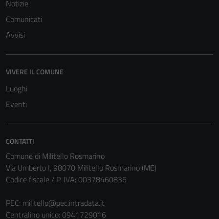
Questi cookie
Notizie
non raccolgono
Comunicati
informazioni
Avvisi
personali.
VIVERE IL COMUNE
Luoghi
Eventi
CONTATTI
Comune di Militello Rosmarino
Via Umberto I, 98070 Militello Rosmarino (ME)
Codice fiscale / P. IVA: 00378460836
PEC:
militello@pec.intradata.it
Centralino unico: 0941729016