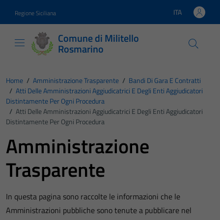
Vai ai contenuti
Vai al footer
ITA
Regione Siciliana
Lingua attiva:
Comune di Militello
Rosmarino
Home
/
Amministrazione Trasparente
/
Bandi Di Gara E Contratti
/
Atti Delle Amministrazioni Aggiudicatrici E Degli Enti Aggiudicatori
Distintamente Per Ogni Procedura
/
Atti Delle Amministrazioni Aggiudicatrici E Degli Enti Aggiudicatori
Distintamente Per Ogni Procedura
Amministrazione
Trasparente
In questa pagina sono raccolte le informazioni che le
Amministrazioni pubbliche sono tenute a pubblicare nel