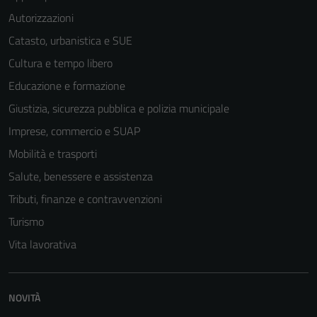
Autorizzazioni
Catasto, urbanistica e SUE
Cultura e tempo libero
Educazione e formazione
Giustizia, sicurezza pubblica e polizia municipale
Imprese, commercio e SUAP
Mobilità e trasporti
Tecnici
Salute, benessere e assistenza
Questi cookie
Tributi, finanze e contravvenzioni
sono necessari
per il
Turismo
funzionamento
Vita lavorativa
del sito e non
possono
essere
NOVITÀ
disabilitati.