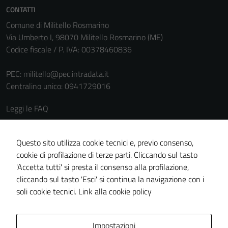
CONTATTI
Comune di Militello Rosmarino
Via Umberto I, 98070 Militello Rosmarino (ME)
Codice fiscale / P. IVA: 00378460836
PEC:
militello@pec.intradata.it
Centralino unico: 0941729016
Leggi le FAQ
Prenotazione appuntamento
Segnalazione disservizio
Questo sito utilizza cookie tecnici e, previo consenso,
cookie di profilazione di terze parti. Cliccando sul tasto
Richiesta assistenza
'Accetta tutti' si presta il consenso alla profilazione,
Amministrazione trasparente
cliccando sul tasto 'Esci' si continua la navigazione con i
Informativa privacy
soli cookie tecnici.
Link alla cookie policy
Cookie policy
Note legali
Impostazioni