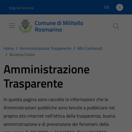
Vai ai contenuti
Vai al footer
ITA
Regione Siciliana
Lingua attiva:
Comune di Militello
Rosmarino
Home
/
Amministrazione Trasparente
/
Altri Contenuti
/
Accesso Civico
Amministrazione
Trasparente
In questa pagina sono raccolte le informazioni che le
Amministrazioni pubbliche sono tenute a pubblicare nel
proprio sito internet nell’ottica della trasparenza, buona
amministrazione e di prevenzione dei fenomeni della