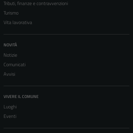
Tributi, finanze e contravvenzioni
Turismo
Vita lavorativa
Tecnici
Questi cookie
sono necessari
NOVITÀ
per il
Notizie
funzionamento
Comunicati
del sito e non
possono
Avvisi
essere
disabilitati.
Questi cookie
VIVERE IL COMUNE
non raccolgono
Luoghi
informazioni
personali.
Eventi