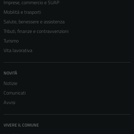
Imprese, commercio e SUAP
Mobilità e trasporti
Salute, benessere e assistenza
Tributi, finanze e contravvenzioni
Turismo
Tecnici
Vita lavorativa
Questi cookie
sono necessari
per il
funzionamento
NOVITÀ
del sito e non
Notizie
possono
Comunicati
essere
disabilitati.
Avvisi
Questi cookie
non raccolgono
informazioni
VIVERE IL COMUNE
personali.