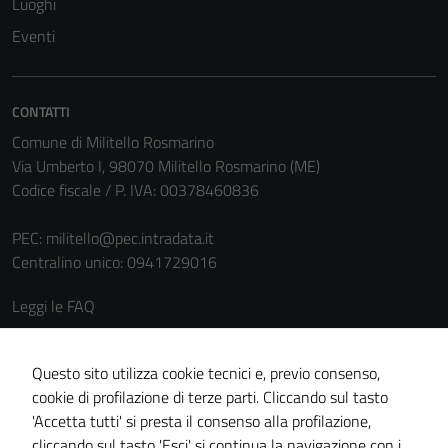
Luoghi
Eventi
CONTATTI
Comune di Militello Rosmarino
Via Umberto I, 98070 Militello Rosmarino (ME)
Codice fiscale / P. IVA: 00378460836
PEC:
militello@pec.intradata.it
Centralino unico: 0941729016
Leggi le FAQ
Prenotazione appuntamento
Segnalazione disservizio
Questo sito utilizza cookie tecnici e, previo consenso,
cookie di profilazione di terze parti. Cliccando sul tasto
Richiesta assistenza
'Accetta tutti' si presta il consenso alla profilazione,
Amministrazione trasparente
cliccando sul tasto 'Esci' si continua la navigazione con i