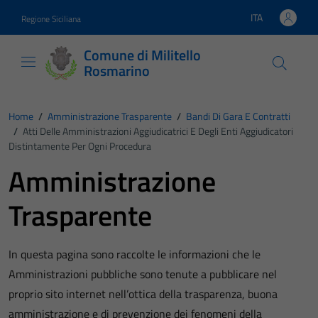
Vai ai contenuti
Vai al footer
ITA
Regione Siciliana
Lingua attiva:
Comune di Militello
Rosmarino
Home
/
Amministrazione Trasparente
/
Bandi Di Gara E Contratti
/
Atti Delle Amministrazioni Aggiudicatrici E Degli Enti Aggiudicatori
Distintamente Per Ogni Procedura
Amministrazione
Trasparente
In questa pagina sono raccolte le informazioni che le
Amministrazioni pubbliche sono tenute a pubblicare nel
proprio sito internet nell’ottica della trasparenza, buona
amministrazione e di prevenzione dei fenomeni della