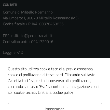
CONTATTI
Comune di Militello Rosmarino
Via Umberto I, 98070 Militello Rosmarino (ME)
Codice fiscale / P. IVA: 00378460836
PEC:
militello@pec.intradata.it
Centralino unico: 0941729016
Leggi le FAQ
Prenotazione appuntamento
Segnalazione disservizio
Questo sito utilizza cookie tecnici e, previo consenso,
cookie di profilazione di terze parti. Cliccando sul tasto
Richiesta assistenza
'Accetta tutti' si presta il consenso alla profilazione,
Amministrazione trasparente
cliccando sul tasto 'Esci' si continua la navigazione con i
Informativa privacy
soli cookie tecnici.
Link alla cookie policy
Cookie policy
Note legali
Impostazioni