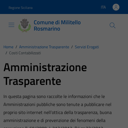
Vai ai contenuti
Vai al footer
ITA
Regione Siciliana
Lingua attiva:
Comune di Militello
Rosmarino
Home
/
Amministrazione Trasparente
/
Servizi Erogati
/
Costi Contabilizzati
Amministrazione
Trasparente
In questa pagina sono raccolte le informazioni che le
Amministrazioni pubbliche sono tenute a pubblicare nel
proprio sito internet nell’ottica della trasparenza, buona
amministrazione e di prevenzione dei fenomeni della