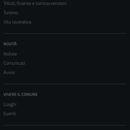
Tributi, finanze e contravvenzioni
Turismo
Vita lavorativa
Tecnici
Questi cookie
sono necessari
NOVITÀ
per il
Notizie
funzionamento
Comunicati
del sito e non
possono
Avvisi
essere
disabilitati.
Questi cookie
VIVERE IL COMUNE
non raccolgono
Luoghi
informazioni
personali.
Eventi