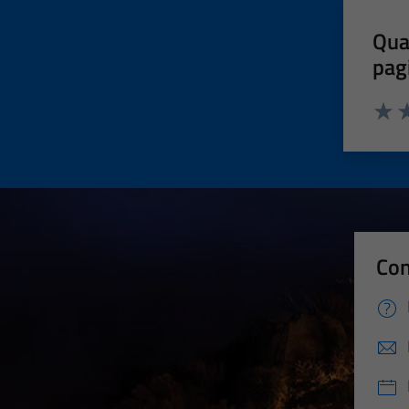
Qua
pag
Valut
Va
Con