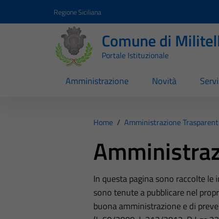
Vai ai contenuti
Vai al footer
Regione Siciliana
Comune di Milite
Portale Istituzionale
Amministrazione
Novità
Servi
Home
/
Amministrazione Trasparent
Amministraz
In questa pagina sono raccolte le
sono tenute a pubblicare nel propri
buona amministrazione e di preve