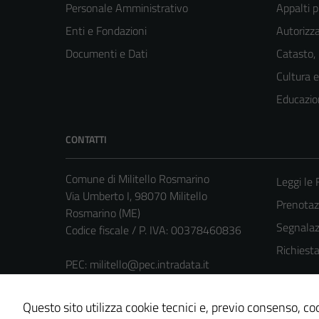
Personale Amministrativo
Appalti p
Enti e Fondazioni
Autorizza
Documenti e Dati
Catasto,
Cultura 
Educazio
CONTATTI
Comune di Militello Rosmarino
Leggi le
Via Umberto I, 98070 Militello
Prenota
Rosmarino (ME)
Segnalazi
Codice fiscale / P. IVA: 00378460836
Richiest
PEC:
militello@pec.intradata.it
Centralino unico: 0941729016
Questo sito utilizza cookie tecnici e, previo consenso, coo