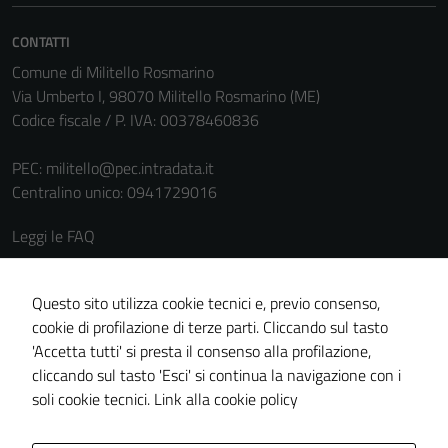
CONTATTI
Comune di Militello Rosmarino
Via Umberto I, 98070 Militello Rosmarino (ME)
Codice fiscale / P. IVA: 00378460836
PEC:
militello@pec.intradata.it
Centralino unico: 0941729016
Leggi le FAQ
Prenotazione appuntamento
Segnalazione disservizio
Questo sito utilizza cookie tecnici e, previo consenso,
cookie di profilazione di terze parti. Cliccando sul tasto
Richiesta assistenza
'Accetta tutti' si presta il consenso alla profilazione,
Amministrazione trasparente
cliccando sul tasto 'Esci' si continua la navigazione con i
Informativa privacy
soli cookie tecnici.
Link alla cookie policy
Cookie policy