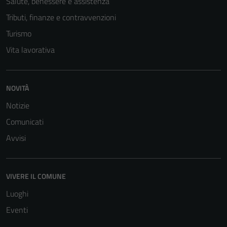
Salute, benessere e assistenza
Tributi, finanze e contravvenzioni
Turismo
Vita lavorativa
Tecnici
Questi cookie
sono necessari
NOVITÀ
per il
funzionamento
Notizie
del sito e non
Comunicati
possono
Avvisi
essere
disabilitati.
Questi cookie
VIVERE IL COMUNE
non raccolgono
informazioni
Luoghi
personali.
Eventi