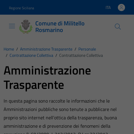
Vai ai contenuti
Vai al footer
ITA
Regione Siciliana
Lingua attiva:
Comune di Militello
Rosmarino
Home
/
Amministrazione Trasparente
/
Personale
/
Contrattazione Collettiva
/
Contrattazione Collettiva
Amministrazione
Trasparente
In questa pagina sono raccolte le informazioni che le
Amministrazioni pubbliche sono tenute a pubblicare nel
proprio sito internet nell’ottica della trasparenza, buona
amministrazione e di prevenzione dei fenomeni della