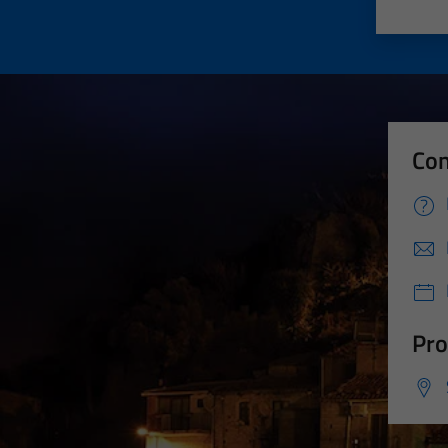
Valut
Va
Con
Pro