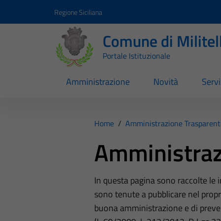
Vai ai contenuti
Vai al footer
Regione Siciliana
Comune di Milite
Portale Istituzionale
Amministrazione
Novità
Servi
Home
/
Amministrazione Trasparent
Amministraz
In questa pagina sono raccolte le
sono tenute a pubblicare nel propri
buona amministrazione e di preve