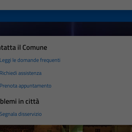
a 1 stelle su 5
luta 2 stelle su 5
Valuta 3 stelle su 5
Valuta 4 stelle su 5
Valuta 5 stelle su 5
tatta il Comune
Leggi le domande frequenti
Richiedi assistenza
Prenota appuntamento
blemi in città
Segnala disservizio