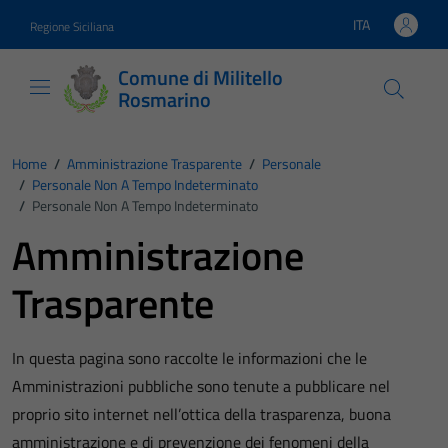
Vai ai contenuti
Vai al footer
ITA
Regione Siciliana
Lingua attiva:
Comune di Militello
Rosmarino
Home
/
Amministrazione Trasparente
/
Personale
/
Personale Non A Tempo Indeterminato
/
Personale Non A Tempo Indeterminato
Amministrazione
Trasparente
In questa pagina sono raccolte le informazioni che le
Amministrazioni pubbliche sono tenute a pubblicare nel
proprio sito internet nell’ottica della trasparenza, buona
amministrazione e di prevenzione dei fenomeni della