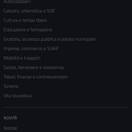
Autorizzazioni
Catasto, urbanistica e SUE
Cultura e tempo libero
Educazione e formazione
Giustizia, sicurezza pubblica e polizia municipale
Imprese, commercio e SUAP
Mobilità e trasporti
Tecnici
Salute, benessere e assistenza
Questi cookie
Tributi, finanze e contravvenzioni
sono necessari
Turismo
per il
funzionamento
Vita lavorativa
del sito e non
possono
essere
NOVITÀ
disabilitati.
Notizie
Questi cookie