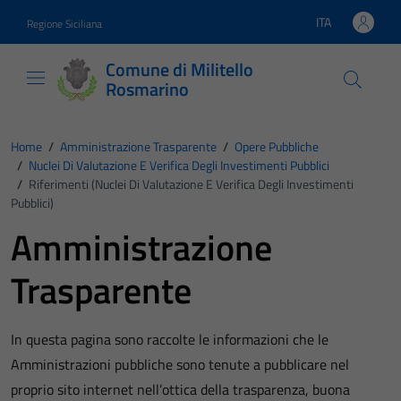
Vai ai contenuti
Vai al footer
ITA
Regione Siciliana
Lingua attiva:
Comune di Militello
Rosmarino
Home
/
Amministrazione Trasparente
/
Opere Pubbliche
/
Nuclei Di Valutazione E Verifica Degli Investimenti Pubblici
/
Riferimenti (Nuclei Di Valutazione E Verifica Degli Investimenti
Pubblici)
Amministrazione
Trasparente
In questa pagina sono raccolte le informazioni che le
Amministrazioni pubbliche sono tenute a pubblicare nel
proprio sito internet nell’ottica della trasparenza, buona