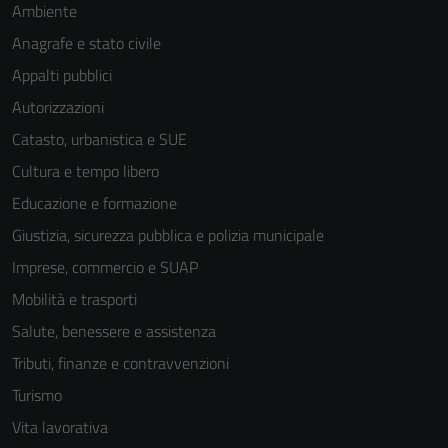
Ambiente
Anagrafe e stato civile
Tecnici
Questi cookie
Appalti pubblici
sono necessari
Autorizzazioni
per il
Catasto, urbanistica e SUE
funzionamento
del sito e non
Cultura e tempo libero
possono
Educazione e formazione
essere
Giustizia, sicurezza pubblica e polizia municipale
disabilitati.
Questi cookie
Imprese, commercio e SUAP
non raccolgono
Mobilità e trasporti
informazioni
Salute, benessere e assistenza
personali.
Tributi, finanze e contravvenzioni
Turismo
Vita lavorativa