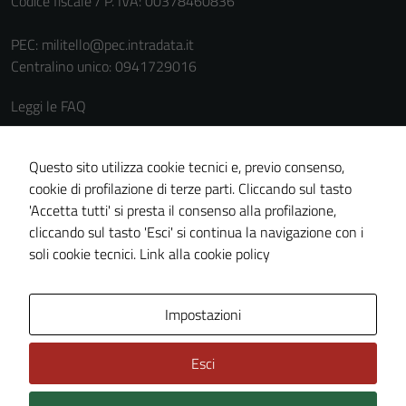
Codice fiscale / P. IVA: 00378460836
PEC:
militello@pec.intradata.it
Centralino unico: 0941729016
Leggi le FAQ
Prenotazione appuntamento
Segnalazione disservizio
Questo sito utilizza cookie tecnici e, previo consenso,
cookie di profilazione di terze parti. Cliccando sul tasto
Richiesta assistenza
'Accetta tutti' si presta il consenso alla profilazione,
Amministrazione trasparente
cliccando sul tasto 'Esci' si continua la navigazione con i
Informativa privacy
soli cookie tecnici.
Link alla cookie policy
Cookie policy
Note legali
Impostazioni
Dichiarazione di accessibilità
Esci
Piano di miglioramento del sito