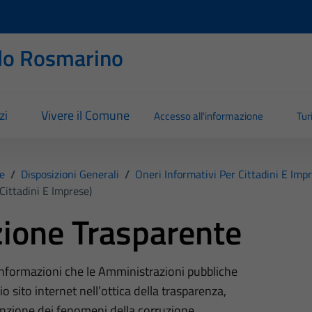
llo Rosmarino
zi
Vivere il Comune
Accesso all'informazione
Tu
e
/
Disposizioni Generali
/
Oneri Informativi Per Cittadini E Imp
Cittadini E Imprese)
ione Trasparente
 informazioni che le Amministrazioni pubbliche
o sito internet nell’ottica della trasparenza,
nzione dei fenomeni della corruzione