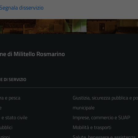
Segnala disservizio
e di Militello Rosmarino
E DI SERVIZIO
ra e pesca
Giustizia, sicurezza pubblica e po
e
municipale
e stato civile
Imprese, commercio e SUAP
ubblici
Mobilità e trasporti
zioni
Salute, benessere e assistenza