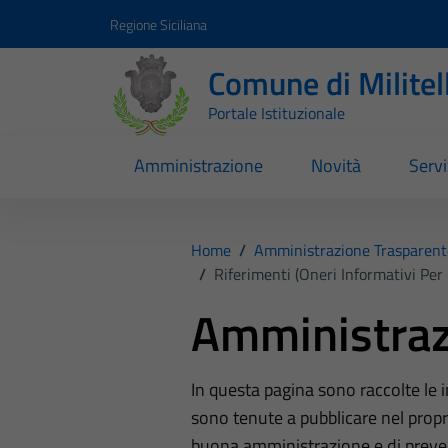
Vai ai contenuti
Vai al footer
Regione Siciliana
Comune di Milite
Portale Istituzionale
Amministrazione
Novità
Servi
Home
/
Amministrazione Trasparent
/
Riferimenti (Oneri Informativi Per 
Amministraz
In questa pagina sono raccolte le
sono tenute a pubblicare nel propri
buona amministrazione e di preve