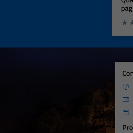
pag
Valut
Va
Con
Pro