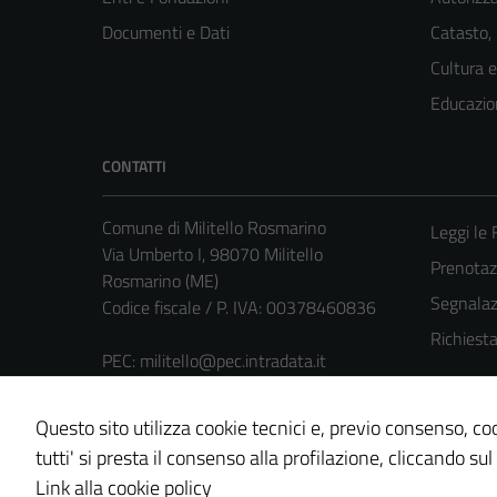
Documenti e Dati
Catasto,
Cultura 
Educazio
CONTATTI
Comune di Militello Rosmarino
Leggi le
Via Umberto I, 98070 Militello
Prenota
Rosmarino (ME)
Segnalazi
Codice fiscale / P. IVA: 00378460836
Richiest
PEC:
militello@pec.intradata.it
Centralino unico: 0941729016
Questo sito utilizza cookie tecnici e, previo consenso, coo
tutti' si presta il consenso alla profilazione, cliccando sul
Link alla cookie policy