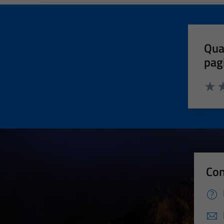
Qua
pag
Valut
Va
Con