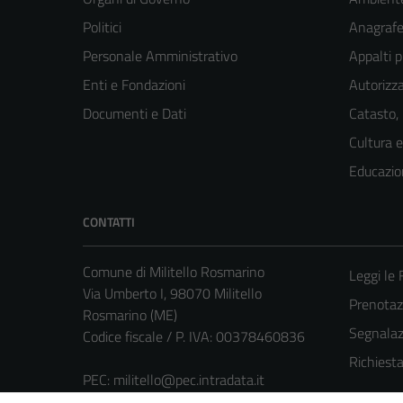
Politici
Anagrafe 
Personale Amministrativo
Appalti p
Enti e Fondazioni
Autorizza
Documenti e Dati
Catasto,
Cultura 
Educazio
CONTATTI
Comune di Militello Rosmarino
Leggi le
Via Umberto I, 98070 Militello
Prenota
Rosmarino (ME)
Segnalazi
Codice fiscale / P. IVA: 00378460836
Richiest
PEC:
militello@pec.intradata.it
Centralino unico: 0941729016