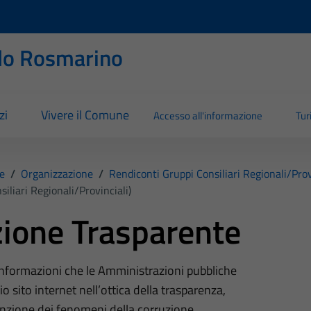
llo Rosmarino
zi
Vivere il Comune
Accesso all'informazione
Tu
e
/
Organizzazione
/
Rendiconti Gruppi Consiliari Regionali/prov
iliari Regionali/provinciali)
ione Trasparente
 informazioni che le Amministrazioni pubbliche
o sito internet nell’ottica della trasparenza,
nzione dei fenomeni della corruzione