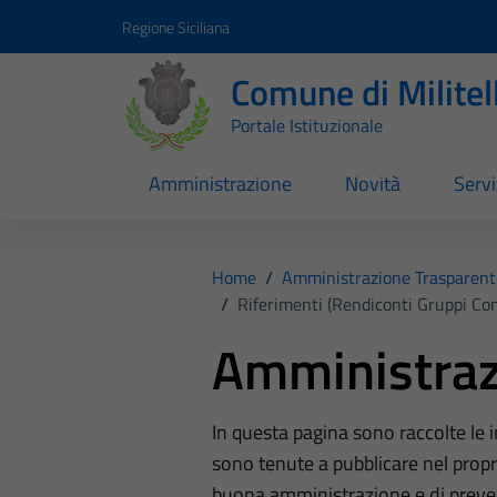
Vai ai contenuti
Vai al footer
Regione Siciliana
Comune di Milite
Portale Istituzionale
Amministrazione
Novità
Servi
Home
/
Amministrazione Trasparent
/
Riferimenti (Rendiconti Gruppi Cons
Amministraz
In questa pagina sono raccolte le
sono tenute a pubblicare nel propri
buona amministrazione e di preve