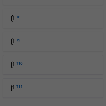
T8
T9
T10
T11