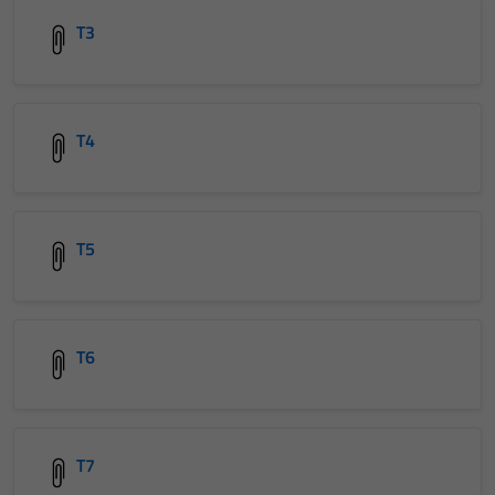
T3
T4
T5
T6
T7