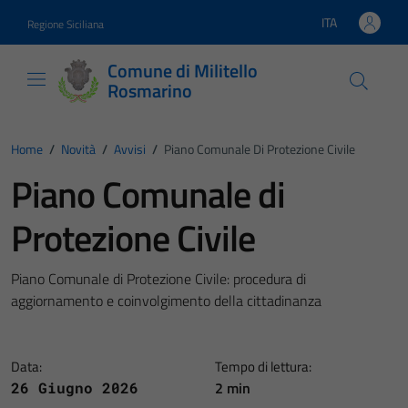
Vai ai contenuti
Vai al footer
ITA
Regione Siciliana
Lingua attiva:
Comune di Militello
Rosmarino
Home
/
Novità
/
Avvisi
/
Piano Comunale Di Protezione Civile
Piano Comunale di
Protezione Civile
Piano Comunale di Protezione Civile: procedura di
aggiornamento e coinvolgimento della cittadinanza
Data:
Tempo di lettura:
2 min
26 Giugno 2026