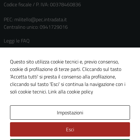
Codice fiscale / P. IVA: 00378460836
PEC:
militello@pec.intradata.it
Centralino unico: 0941729016
Leggi le FAQ
Prenotazione appuntamento
Segnalazione disservizio
Questo sito utilizza cookie tecnici e, previo consenso,
cookie di profilazione di terze parti. Cliccando sul tasto
Richiesta assistenza
'Accetta tutti' si presta il consenso alla profilazione,
Amministrazione trasparente
cliccando sul tasto 'Esci' si continua la navigazione con i
Informativa privacy
soli cookie tecnici.
Link alla cookie policy
Cookie policy
Note legali
Impostazioni
Dichiarazione di accessibilità
Esci
Piano di miglioramento del sito