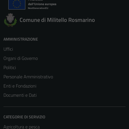
Tecnici
Comune di Militello Rosmarino
Questi cookie
sono necessari
per il
AMMINISTRAZIONE
funzionamento
Uffici
del sito e non
possono
Organi di Governo
essere
Politici
disabilitati.
Personale Amministrativo
Questi cookie
non raccolgono
Enti e Fondazioni
informazioni
Documenti e Dati
personali.
CATEGORIE DI SERVIZIO
Agricoltura e pesca